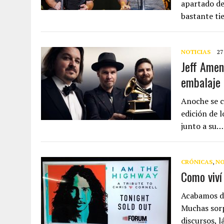
apartado de
bastante t
NOTICIAS
27
Jeff Amen
embalaje
Anoche se c
edición de 
junto a su…
CRÓNICAS
,
NO
Como viví
Acabamos de
Muchas sorp
discursos, l