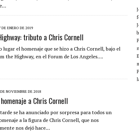
de…
J
f
J
7 DE ENERO DE 2019
b
Highway: tributo a Chris Cornell
P
 lugar el homenaje que se hizo a Chris Cornell, bajo el
E
 am the Highway, en el Forum de Los Angeles….
m
l
 DE NOVIEMBRE DE 2018
 homenaje a Chris Cornell
tarde se ha anunciado por sorpresa para todos un
omenaje a la figura de Chris Cornell, que nos
amente nos dejó hace…