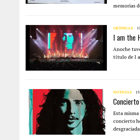
memorias 
CRÓNICAS
1
I am the 
Anoche tuvo
título de I
NOTICIAS
13
Concierto
Esta misma 
concierto h
desgraciad