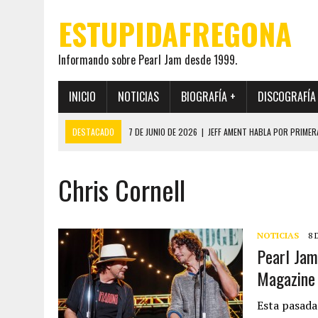
ESTUPIDAFREGONA
Informando sobre Pearl Jam desde 1999.
INICIO
NOTICIAS
BIOGRAFÍA +
DISCOGRAFÍA
DESTACADO
7 DE JUNIO DE 2026
|
JEFF AMENT HABLA POR PRIMER
22 DE MAYO DE 2026
|
PEARL JAM MANTENDRÁ EN SECRETO LA IDENTI
Chris Cornell
19 DE MAYO DE 2026
|
EL ENCUENTRO ENTRE NEIL YOUNG Y PEARL JAM 
12 DE MAYO DE 2026
|
PEARL JAM REAPARECEN EN OHANA 2026 EN ME
28 DE JULIO DE 2026
|
JEFF AMENT PUBLICA SINCE FOREVER, UN LIBR
NOTICIAS
8 
Pearl Jam
Magazine
Esta pasada