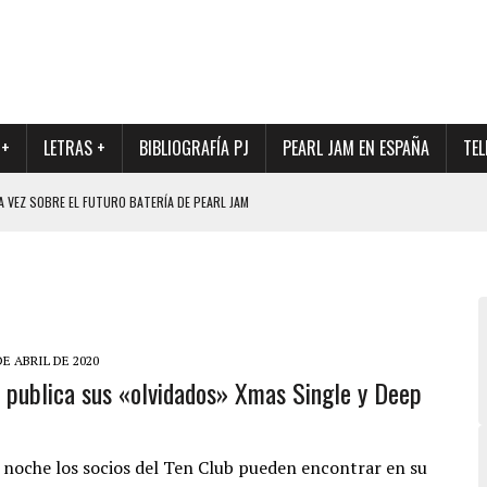
 +
LETRAS +
BIBLIOGRAFÍA PJ
PEARL JAM EN ESPAÑA
TEL
A VEZ SOBRE EL FUTURO BATERÍA DE PEARL JAM
DAD DE SU NUEVO BATERÍA
QUE MARCÓ LOS 90, DE NUEVO EN VINILO.
DIO DE LA INCERTIDUMBRE SOBRE SU FUTURA FORMACIÓN
O CON FOTOGRAFÍAS INÉDITAS DE LA HISTORIA DE PEARL JAM
DE ABRIL DE 2020
 publica sus «olvidados» Xmas Single y Deep
 noche los socios del Ten Club pueden encontrar en su