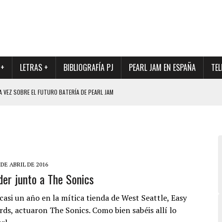
 +
LETRAS +
BIBLIOGRAFÍA PJ
PEARL JAM EN ESPAÑA
TEL
A VEZ SOBRE EL FUTURO BATERÍA DE PEARL JAM
DAD DE SU NUEVO BATERÍA
QUE MARCÓ LOS 90, DE NUEVO EN VINILO.
DIO DE LA INCERTIDUMBRE SOBRE SU FUTURA FORMACIÓN
O CON FOTOGRAFÍAS INÉDITAS DE LA HISTORIA DE PEARL JAM
 DE ABRIL DE 2016
der junto a The Sonics
casi un año en la mítica tienda de West Seattle, Easy
rds, actuaron The Sonics. Como bien sabéis allí lo