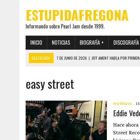
ESTUPIDAFREGONA
Informando sobre Pearl Jam desde 1999.
INICIO
NOTICIAS
BIOGRAFÍA +
DISCOGRAFÍA
DESTACADO
7 DE JUNIO DE 2026
|
JEFF AMENT HABLA POR PRIMER
22 DE MAYO DE 2026
|
PEARL JAM MANTENDRÁ EN SECRETO LA IDENTI
easy street
19 DE MAYO DE 2026
|
EL ENCUENTRO ENTRE NEIL YOUNG Y PEARL JAM 
12 DE MAYO DE 2026
|
PEARL JAM REAPARECEN EN OHANA 2026 EN ME
28 DE JULIO DE 2026
|
JEFF AMENT PUBLICA SINCE FOREVER, UN LIBR
NOTICIAS
13
Eddie Ved
Hace ahora 
Street Reco