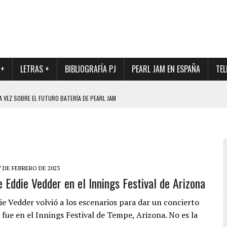
 +
LETRAS +
BIBLIOGRAFÍA PJ
PEARL JAM EN ESPAÑA
TEL
A VEZ SOBRE EL FUTURO BATERÍA DE PEARL JAM
DAD DE SU NUEVO BATERÍA
QUE MARCÓ LOS 90, DE NUEVO EN VINILO.
DIO DE LA INCERTIDUMBRE SOBRE SU FUTURA FORMACIÓN
O CON FOTOGRAFÍAS INÉDITAS DE LA HISTORIA DE PEARL JAM
7 DE FEBRERO DE 2023
e Eddie Vedder en el Innings Festival de Arizona
e Vedder volvió a los escenarios para dar un concierto
, fue en el Innings Festival de Tempe, Arizona. No es la