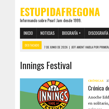
ESTUPIDAFREGONA
Informando sobre Pearl Jam desde 1999.
INICIO
NOTICIAS
BIOGRAFÍA +
DISCOGRAFÍA
DESTACADO
7 DE JUNIO DE 2026
|
JEFF AMENT HABLA POR PRIMER
22 DE MAYO DE 2026
|
PEARL JAM MANTENDRÁ EN SECRETO LA IDENTI
Innings Festival
19 DE MAYO DE 2026
|
EL ENCUENTRO ENTRE NEIL YOUNG Y PEARL JAM 
12 DE MAYO DE 2026
|
PEARL JAM REAPARECEN EN OHANA 2026 EN ME
28 DE JULIO DE 2026
|
JEFF AMENT PUBLICA SINCE FOREVER, UN LIBR
CRÓNICAS
2
Crónica d
Anoche Eddi
en solitario