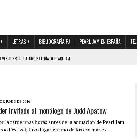
 +
LETRAS +
BIBLIOGRAFÍA PJ
PEARL JAM EN ESPAÑA
TEL
A VEZ SOBRE EL FUTURO BATERÍA DE PEARL JAM
DAD DE SU NUEVO BATERÍA
QUE MARCÓ LOS 90, DE NUEVO EN VINILO.
DIO DE LA INCERTIDUMBRE SOBRE SU FUTURA FORMACIÓN
O CON FOTOGRAFÍAS INÉDITAS DE LA HISTORIA DE PEARL JAM
 DE JUNIO DE 2016
der invitado al monólogo de Judd Apatow
or la tarde unas horas antes de la actuación de Pearl Jam
roo Festival, tuvo lugar en uno de los escenarios…