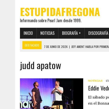
ESTUPIDAFREGONA
Informando sobre Pearl Jam desde 1999.
INICIO
NOTICIAS
BIOGRAFÍA +
DISCOGRAFÍA
DESTACADO
7 DE JUNIO DE 2026
|
JEFF AMENT HABLA POR PRIMER
22 DE MAYO DE 2026
|
PEARL JAM MANTENDRÁ EN SECRETO LA IDENTI
judd apatow
19 DE MAYO DE 2026
|
EL ENCUENTRO ENTRE NEIL YOUNG Y PEARL JAM 
12 DE MAYO DE 2026
|
PEARL JAM REAPARECEN EN OHANA 2026 EN ME
28 DE JULIO DE 2026
|
JEFF AMENT PUBLICA SINCE FOREVER, UN LIBR
NOTICIAS
13
Eddie Ved
El sábado p
en el Bonna