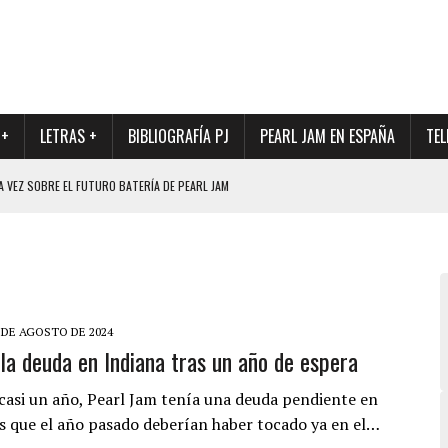
 +
LETRAS +
BIBLIOGRAFÍA PJ
PEARL JAM EN ESPAÑA
TEL
A VEZ SOBRE EL FUTURO BATERÍA DE PEARL JAM
DAD DE SU NUEVO BATERÍA
QUE MARCÓ LOS 90, DE NUEVO EN VINILO.
DIO DE LA INCERTIDUMBRE SOBRE SU FUTURA FORMACIÓN
O CON FOTOGRAFÍAS INÉDITAS DE LA HISTORIA DE PEARL JAM
 DE AGOSTO DE 2024
la deuda en Indiana tras un año de espera
casi un año, Pearl Jam tenía una deuda pendiente en
es que el año pasado deberían haber tocado ya en el…