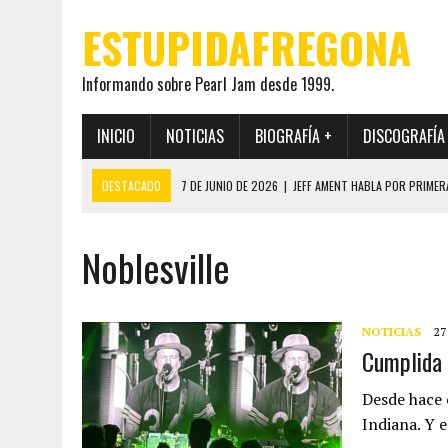
ESTUPIDAFREGONA
Informando sobre Pearl Jam desde 1999.
INICIO
NOTICIAS
BIOGRAFÍA +
DISCOGRAFÍA
DESTACADO
7 DE JUNIO DE 2026
|
JEFF AMENT HABLA POR PRIMER
22 DE MAYO DE 2026
|
PEARL JAM MANTENDRÁ EN SECRETO LA IDENTI
Noblesville
19 DE MAYO DE 2026
|
EL ENCUENTRO ENTRE NEIL YOUNG Y PEARL JAM 
12 DE MAYO DE 2026
|
PEARL JAM REAPARECEN EN OHANA 2026 EN ME
28 DE JULIO DE 2026
|
JEFF AMENT PUBLICA SINCE FOREVER, UN LIBR
NOTICIAS
27
Cumplida 
Desde hace 
Indiana. Y 