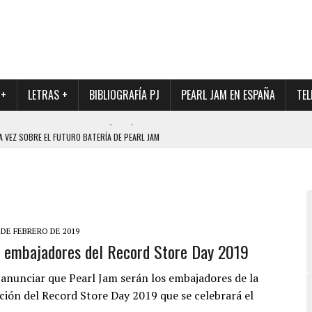
 +
LETRAS +
BIBLIOGRAFÍA PJ
PEARL JAM EN ESPAÑA
TEL
A VEZ SOBRE EL FUTURO BATERÍA DE PEARL JAM
DAD DE SU NUEVO BATERÍA
QUE MARCÓ LOS 90, DE NUEVO EN VINILO.
DIO DE LA INCERTIDUMBRE SOBRE SU FUTURA FORMACIÓN
O CON FOTOGRAFÍAS INÉDITAS DE LA HISTORIA DE PEARL JAM
 DE FEBRERO DE 2019
 embajadores del Record Store Day 2019
 anunciar que Pearl Jam serán los embajadores de la
ción del Record Store Day 2019 que se celebrará el