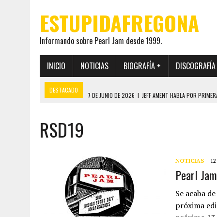
ESTUPIDAFREGONA
Informando sobre Pearl Jam desde 1999.
INICIO
NOTICIAS
BIOGRAFÍA +
DISCOGRAFÍA
DESTACADO
7 DE JUNIO DE 2026
|
JEFF AMENT HABLA POR PRIMER
22 DE MAYO DE 2026
|
PEARL JAM MANTENDRÁ EN SECRETO LA IDENTI
RSD19
19 DE MAYO DE 2026
|
EL ENCUENTRO ENTRE NEIL YOUNG Y PEARL JAM 
12 DE MAYO DE 2026
|
PEARL JAM REAPARECEN EN OHANA 2026 EN ME
28 DE JULIO DE 2026
|
JEFF AMENT PUBLICA SINCE FOREVER, UN LIBR
NOTICIAS
12
Pearl Jam
Se acaba de
próxima edi