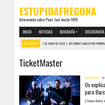
ESTUPIDAFREGONA
Informando sobre Pearl Jam desde 1999.
INICIO
NOTICIAS
BIOGRAFÍA +
DISCOGRAFÍA
DESTACADO
7 DE JUNIO DE 2026
|
JEFF AMENT HABLA POR PRIMER
22 DE MAYO DE 2026
|
PEARL JAM MANTENDRÁ EN SECRETO LA IDENTI
TicketMaster
19 DE MAYO DE 2026
|
EL ENCUENTRO ENTRE NEIL YOUNG Y PEARL JAM 
12 DE MAYO DE 2026
|
PEARL JAM REAPARECEN EN OHANA 2026 EN ME
28 DE JULIO DE 2026
|
JEFF AMENT PUBLICA SINCE FOREVER, UN LIBR
NOTICIAS
22
Os explic
para Barc
Como bien s