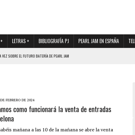
 +
LETRAS +
BIBLIOGRAFÍA PJ
PEARL JAM EN ESPAÑA
TEL
A VEZ SOBRE EL FUTURO BATERÍA DE PEARL JAM
DAD DE SU NUEVO BATERÍA
QUE MARCÓ LOS 90, DE NUEVO EN VINILO.
DIO DE LA INCERTIDUMBRE SOBRE SU FUTURA FORMACIÓN
O CON FOTOGRAFÍAS INÉDITAS DE LA HISTORIA DE PEARL JAM
 DE FEBRERO DE 2024
amos como funcionará la venta de entradas
elona
abéis mañana a las 10 de la mañana se abre la venta