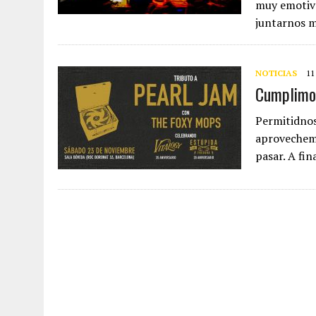
muy emotiva
juntarnos 
NOTICIAS
11
Cumplimos
Permitidno
aprovechemo
pasar. A f