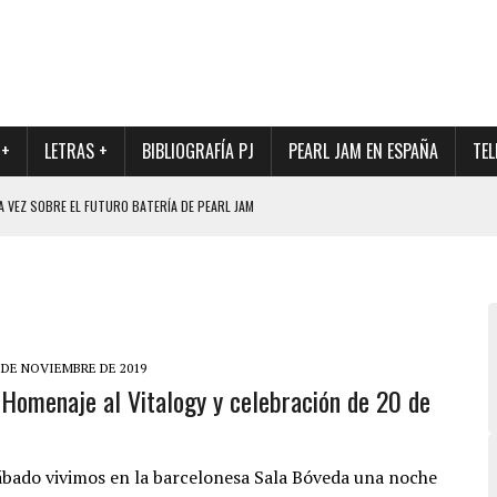
 +
LETRAS +
BIBLIOGRAFÍA PJ
PEARL JAM EN ESPAÑA
TEL
A VEZ SOBRE EL FUTURO BATERÍA DE PEARL JAM
DAD DE SU NUEVO BATERÍA
QUE MARCÓ LOS 90, DE NUEVO EN VINILO.
DIO DE LA INCERTIDUMBRE SOBRE SU FUTURA FORMACIÓN
O CON FOTOGRAFÍAS INÉDITAS DE LA HISTORIA DE PEARL JAM
 DE NOVIEMBRE DE 2019
 Homenaje al Vitalogy y celebración de 20 de
ábado vivimos en la barcelonesa Sala Bóveda una noche