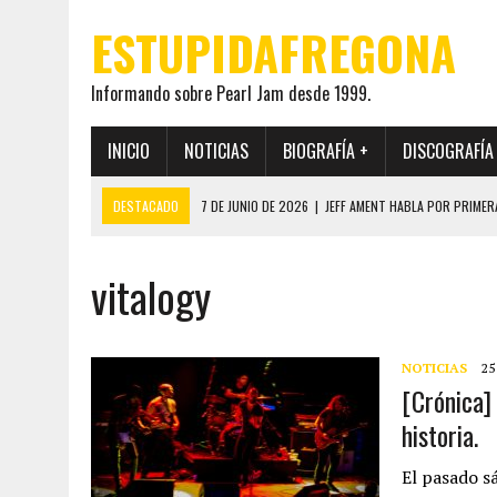
ESTUPIDAFREGONA
Informando sobre Pearl Jam desde 1999.
INICIO
NOTICIAS
BIOGRAFÍA +
DISCOGRAFÍA
DESTACADO
7 DE JUNIO DE 2026
|
JEFF AMENT HABLA POR PRIMER
22 DE MAYO DE 2026
|
PEARL JAM MANTENDRÁ EN SECRETO LA IDENTI
vitalogy
19 DE MAYO DE 2026
|
EL ENCUENTRO ENTRE NEIL YOUNG Y PEARL JAM 
12 DE MAYO DE 2026
|
PEARL JAM REAPARECEN EN OHANA 2026 EN ME
28 DE JULIO DE 2026
|
JEFF AMENT PUBLICA SINCE FOREVER, UN LIBR
NOTICIAS
25
[Crónica]
historia.
El pasado s