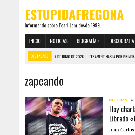
ESTUPIDAFREGONA
Informando sobre Pearl Jam desde 1999.
INICIO
NOTICIAS
BIOGRAFÍA +
DISCOGRAFÍA
DESTACADO
7 DE JUNIO DE 2026
|
JEFF AMENT HABLA POR PRIMER
22 DE MAYO DE 2026
|
PEARL JAM MANTENDRÁ EN SECRETO LA IDENTI
zapeando
19 DE MAYO DE 2026
|
EL ENCUENTRO ENTRE NEIL YOUNG Y PEARL JAM 
12 DE MAYO DE 2026
|
PEARL JAM REAPARECEN EN OHANA 2026 EN ME
28 DE JULIO DE 2026
|
JEFF AMENT PUBLICA SINCE FOREVER, UN LIBR
NOTICIAS
4 
Hoy charl
Librado «
Juan Carlos