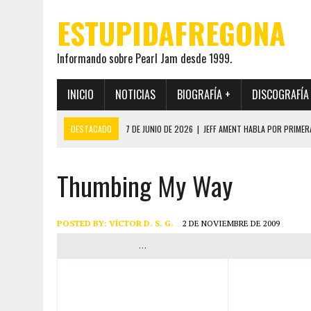
ESTUPIDAFREGONA
Informando sobre Pearl Jam desde 1999.
INICIO
NOTICIAS
BIOGRAFÍA +
DISCOGRAFÍA
DESTACADO
7 DE JUNIO DE 2026
|
JEFF AMENT HABLA POR PRIMER
22 DE MAYO DE 2026
|
PEARL JAM MANTENDRÁ EN SECRETO LA IDENTI
Thumbing My Way
19 DE MAYO DE 2026
|
EL ENCUENTRO ENTRE NEIL YOUNG Y PEARL JAM 
12 DE MAYO DE 2026
|
PEARL JAM REAPARECEN EN OHANA 2026 EN ME
28 DE JULIO DE 2026
|
JEFF AMENT PUBLICA SINCE FOREVER, UN LIBR
POSTED BY:
VÍCTOR D. S. G.
2 DE NOVIEMBRE DE 2009
…