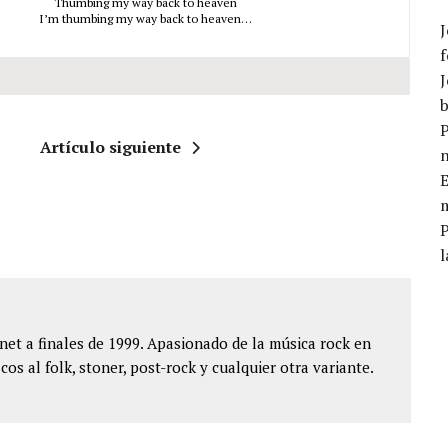
Thumbing my way back to heaven
I’m thumbing my way back to heaven…
J
f
J
b
P
Artículo siguiente
E
m
l
et a finales de 1999. Apasionado de la música rock en
cos al folk, stoner, post-rock y cualquier otra variante.