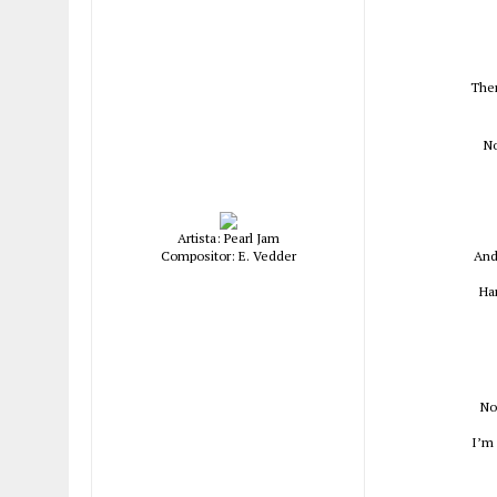
Ther
No
Artista: Pearl Jam
Compositor: E. Vedder
And
Ha
No
I’m 