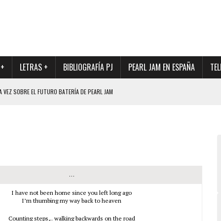
 +
LETRAS +
BIBLIOGRAFÍA PJ
PEARL JAM EN ESPAÑA
TEL
A VEZ SOBRE EL FUTURO BATERÍA DE PEARL JAM
DAD DE SU NUEVO BATERÍA
QUE MARCÓ LOS 90, DE NUEVO EN VINILO.
DIO DE LA INCERTIDUMBRE SOBRE SU FUTURA FORMACIÓN
O CON FOTOGRAFÍAS INÉDITAS DE LA HISTORIA DE PEARL JAM
…
I have not been home since you left long ago
I’m thumbing my way back to heaven
Counting steps,.. walking backwards on the road