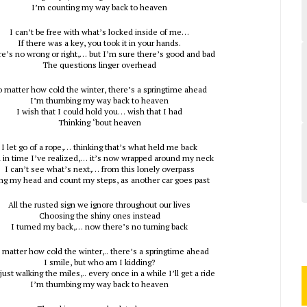
I’m counting my way back to heaven
I can’t be free with what’s locked inside of me…
If there was a key, you took it in your hands.
e’s no wrong or right,… but I’m sure there’s good and bad
The questions linger overhead
 matter how cold the winter, there’s a springtime ahead
I’m thumbing my way back to heaven
I wish that I could hold you… wish that I had
Thinking ‘bout heaven
I let go of a rope,… thinking that’s what held me back
 in time I’ve realized,… it’s now wrapped around my neck
I can’t see what’s next,… from this lonely overpass
ng my head and count my steps, as another car goes past
All the rusted sign we ignore throughout our lives
Choosing the shiny ones instead
I turned my back,… now there’s no turning back
 matter how cold the winter,.. there’s a springtime ahead
I smile, but who am I kidding?
just walking the miles,.. every once in a while I’ll get a ride
I’m thumbing my way back to heaven