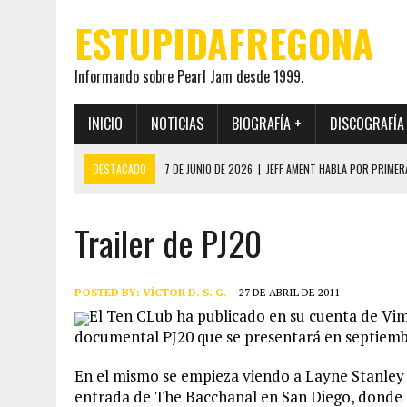
ESTUPIDAFREGONA
Informando sobre Pearl Jam desde 1999.
INICIO
NOTICIAS
BIOGRAFÍA +
DISCOGRAFÍA
DESTACADO
7 DE JUNIO DE 2026
|
JEFF AMENT HABLA POR PRIMER
22 DE MAYO DE 2026
|
PEARL JAM MANTENDRÁ EN SECRETO LA IDENTI
Trailer de PJ20
19 DE MAYO DE 2026
|
EL ENCUENTRO ENTRE NEIL YOUNG Y PEARL JAM 
12 DE MAYO DE 2026
|
PEARL JAM REAPARECEN EN OHANA 2026 EN ME
28 DE JULIO DE 2026
|
JEFF AMENT PUBLICA SINCE FOREVER, UN LIBR
POSTED BY:
VÍCTOR D. S. G.
27 DE ABRIL DE 2011
El Ten CLub ha publicado en su cuenta de Vi
documental PJ20 que se presentará en septiemb
En el mismo se empieza viendo a Layne Stanley 
entrada de The Bacchanal en San Diego, donde 