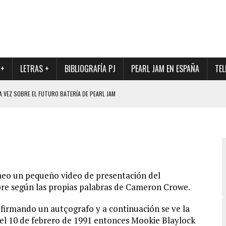
 +
LETRAS +
BIBLIOGRAFÍA PJ
PEARL JAM EN ESPAÑA
TEL
A VEZ SOBRE EL FUTURO BATERÍA DE PEARL JAM
DAD DE SU NUEVO BATERÍA
QUE MARCÓ LOS 90, DE NUEVO EN VINILO.
DIO DE LA INCERTIDUMBRE SOBRE SU FUTURA FORMACIÓN
O CON FOTOGRAFÍAS INÉDITAS DE LA HISTORIA DE PEARL JAM
meo un pequeño video de presentación del
re según las propias palabras de
Cameron Crowe.
firmando un autçografo y a continuación se ve la
el 10 de febrero de 1991 entonces Mookie Blaylock