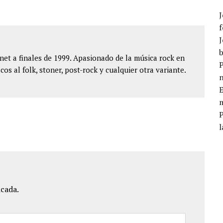
J
f
J
b
et a finales de 1999. Apasionado de la música rock en
P
cos al folk, stoner, post-rock y cualquier otra variante.
E
m
l
icada.