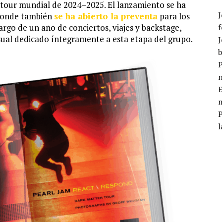
 tour mundial de 2024–2025. El lanzamiento se ha
J
 donde también
se ha abierto la preventa
para los
argo de un año de conciertos, viajes y backstage,
f
ual dedicado íntegramente a esta etapa del grupo.
J
b
P
E
m
l