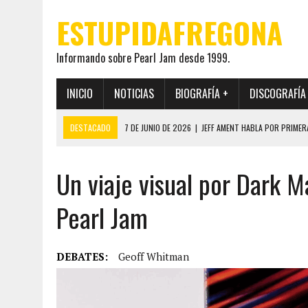
ESTUPIDAFREGONA
Informando sobre Pearl Jam desde 1999.
INICIO
NOTICIAS
BIOGRAFÍA +
DISCOGRAFÍA
DESTACADO
7 DE JUNIO DE 2026
|
JEFF AMENT HABLA POR PRIMER
22 DE MAYO DE 2026
|
PEARL JAM MANTENDRÁ EN SECRETO LA IDENTI
Un viaje visual por Dark Ma
19 DE MAYO DE 2026
|
EL ENCUENTRO ENTRE NEIL YOUNG Y PEARL JAM 
12 DE MAYO DE 2026
|
PEARL JAM REAPARECEN EN OHANA 2026 EN ME
Pearl Jam
28 DE JULIO DE 2026
|
JEFF AMENT PUBLICA SINCE FOREVER, UN LIBR
DEBATES:
Geoff Whitman