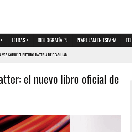
 +
LETRAS +
BIBLIOGRAFÍA PJ
PEARL JAM EN ESPAÑA
TEL
A VEZ SOBRE EL FUTURO BATERÍA DE PEARL JAM
DAD DE SU NUEVO BATERÍA
tter: el nuevo libro oficial de
QUE MARCÓ LOS 90, DE NUEVO EN VINILO.
DIO DE LA INCERTIDUMBRE SOBRE SU FUTURA FORMACIÓN
O CON FOTOGRAFÍAS INÉDITAS DE LA HISTORIA DE PEARL JAM