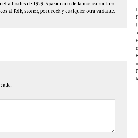
et a finales de 1999. Apasionado de la música rock en
J
cos al folk, stoner, post-rock y cualquier otra variante.
f
J
b
P
E
m
l
icada.