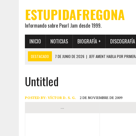
ESTUPIDAFREGONA
Informando sobre Pearl Jam desde 1999.
INICIO
NOTICIAS
BIOGRAFÍA +
DISCOGRAFÍA
DESTACADO
7 DE JUNIO DE 2026
|
JEFF AMENT HABLA POR PRIMER
22 DE MAYO DE 2026
|
PEARL JAM MANTENDRÁ EN SECRETO LA IDENTI
Untitled
19 DE MAYO DE 2026
|
EL ENCUENTRO ENTRE NEIL YOUNG Y PEARL JAM 
12 DE MAYO DE 2026
|
PEARL JAM REAPARECEN EN OHANA 2026 EN ME
28 DE JULIO DE 2026
|
JEFF AMENT PUBLICA SINCE FOREVER, UN LIBR
POSTED BY:
VÍCTOR D. S. G.
2 DE NOVIEMBRE DE 2009
…