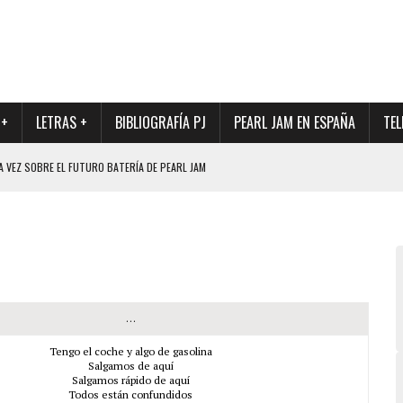
 +
LETRAS +
BIBLIOGRAFÍA PJ
PEARL JAM EN ESPAÑA
TEL
A VEZ SOBRE EL FUTURO BATERÍA DE PEARL JAM
DAD DE SU NUEVO BATERÍA
QUE MARCÓ LOS 90, DE NUEVO EN VINILO.
DIO DE LA INCERTIDUMBRE SOBRE SU FUTURA FORMACIÓN
O CON FOTOGRAFÍAS INÉDITAS DE LA HISTORIA DE PEARL JAM
…
Tengo el coche y algo de gasolina
Salgamos de aquí
Salgamos rápido de aquí
Todos están confundidos