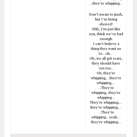
…they’re whipping…
Don’t mean to push,
but I’m being
shoved!
Ohh, I’m just like
you, think we’ve had
enough
I can’t believe a
thing they want us
to…oh…
Oh, we all got scars,
they should have
‘em too…
Oh, they’re
whipping,…they’re
whipping,…
…They’re
whipping,..they’re
whipping…
They’re whipping,…
they’re whipping,…
…They’re
whipping…yeah…
they’re whipping…