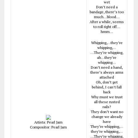
wet
Don’t need a
bandage, there’s too
much…blood…
After a while, seems
to roll right off…
hmm…
Whipping,…they’re
whipping,…
…They’re whipping,
ah…they’re
whipping…
Don’t need a hand,
there’s always arms
attached
Oh, don’t get
behind, I can’t fall
back
Why must we trust
all these rusted
rails?
They don’t want no
change we already
have
Artista: Pearl Jam
They’re whipping,…
Compositor: Pearl Jam
they’re whipping,…
…They’re whipping,