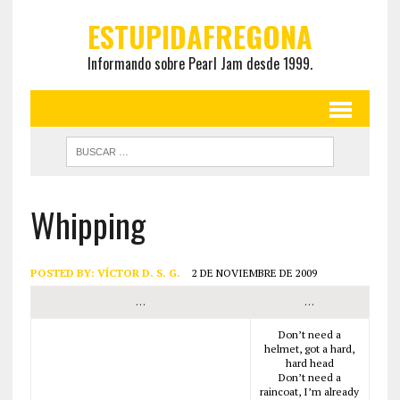
ESTUPIDAFREGONA
Informando sobre Pearl Jam desde 1999.
Whipping
POSTED BY:
VÍCTOR D. S. G.
2 DE NOVIEMBRE DE 2009
…
…
Don’t need a
helmet, got a hard,
hard head
Don’t need a
raincoat, I’m already