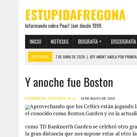
ESTUPIDAFREGONA
Informando sobre Pearl Jam desde 1999.
INICIO
NOTICIAS
BIOGRAFÍA +
DISCOGRAFÍA
DESTACADO
7 DE JUNIO DE 2026
|
JEFF AMENT HABLA POR PRIMER
22 DE MAYO DE 2026
|
PEARL JAM MANTENDRÁ EN SECRETO LA IDENTI
Y anoche fue Boston
19 DE MAYO DE 2026
|
EL ENCUENTRO ENTRE NEIL YOUNG Y PEARL JAM 
12 DE MAYO DE 2026
|
PEARL JAM REAPARECEN EN OHANA 2026 EN ME
28 DE JULIO DE 2026
|
JEFF AMENT PUBLICA SINCE FOREVER, UN LIBR
POSTED BY:
VÍCTOR D. S. G.
18 DE MAYO DE 2010
Aprovechando que los Celtics están jugando l
el conocido como Boston Garden y en la actua
como TD Banknorth Garden se celebró otro gran
la gran distancia que nos supone estar al otro la