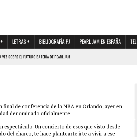
 +
LETRAS +
BIBLIOGRAFÍA PJ
PEARL JAM EN ESPAÑA
TEL
A VEZ SOBRE EL FUTURO BATERÍA DE PEARL JAM
DAD DE SU NUEVO BATERÍA
QUE MARCÓ LOS 90, DE NUEVO EN VINILO.
DIO DE LA INCERTIDUMBRE SOBRE SU FUTURA FORMACIÓN
O CON FOTOGRAFÍAS INÉDITAS DE LA HISTORIA DE PEARL JAM
a final de conferencia de la NBA en Orlando, ayer en
lidad denominado oficialmente
 espectáculo. Un concierto de esos que visto desde
do del charco, te hace plantearte irte a vivir a ese