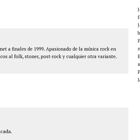
J
f
J
b
P
et a finales de 1999. Apasionado de la música rock en
E
cos al folk, stoner, post-rock y cualquier otra variante.
m
l
icada.