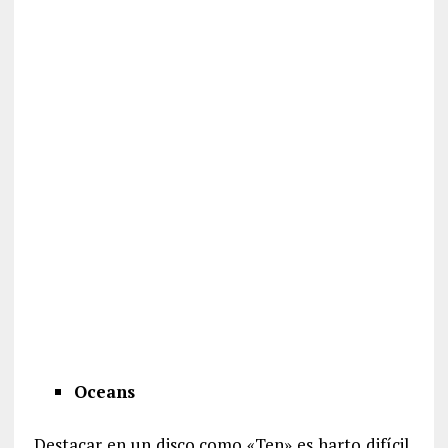
Oceans
Destacar en un disco como «Ten» es harto difícil,