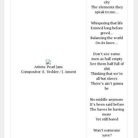
city
The elements they
speak to me…
Whispering that life
Existed long before
greed…
Balancing the world
On its knee…
Don’t see some
men as half empty
See them half full of
Artista: Pearl Jam
shit
Compositor: E. Vedder / J. Ament
Thinking that we’re
all but slaves
There’s ain’t gonna
be
No middle anymore
It’s been said before
The haves be having
more
Yet still bored
Won’t someone
save?