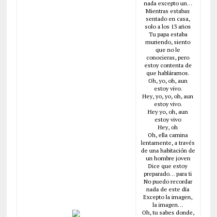
nada excepto un…
Mientras estabas
sentado en casa,
solo a los 13 años
Tu papa estaba
muriendo, siento
que no le
conocieras, pero
estoy contenta de
que habláramos.
Oh, yo, oh, aun
estoy vivo.
Hey, yo, yo, oh, aun
estoy vivo.
Hey yo, oh, aun
estoy vivo
Hey, oh
Oh, ella camina
lentamente, a través
de una habitación de
un hombre joven
Dice que estoy
preparado… para ti
No puedo recordar
nada de este día
Excepto la imagen,
la imagen…
Oh, tu sabes donde,