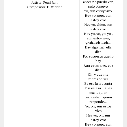
ahora no puedo ver,
Artista: Pearl Jam
solo observo.
Compositor: E. Vedder
Yo, aun estoy vivo.
Hey yo, pero, aun
estoy vivo
Hey yo, chico, aun
estoy vivo
Hey yo, yo, yo, yo ,
aun estoy vivo,
yeah…oh …oh…
Hay algo mal, ella
dice
Por supuesto que lo
hay
Aun estas vivo, ella
dice
Oh, y que me
merezco ser
Es esa la pregunta
Y si es esa… si es
esa… quien
responde… quien
responde…
Yo, oh, aun estoy
vivo
Hey yo, oh, aun
estoy vivo
Hey yo, pero, aun