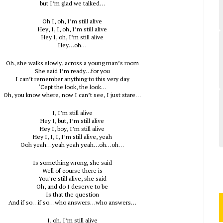
but I’m glad we talked…
Oh I, oh, I’m still alive
Hey, I, I, oh, I’m still alive
Hey I, oh, I’m still alive
Hey…oh…
Oh, she walks slowly, across a young man’s room
She said I’m ready…for you
I can’t remember anything to this very day
‘Cept the look, the look…
Oh, you know where, now I can’t see, I just stare…
I, I’m still alive
Hey I, but, I’m still alive
Hey I, boy, I’m still alive
Hey I, I, I, I’m still alive, yeah
Ooh yeah…yeah yeah yeah…oh…oh…
Is something wrong, she said
Well of course there is
You’re still alive, she said
Oh, and do I deserve to be
Is that the question
And if so…if so…who answers…who answers…
I, oh, I’m still alive