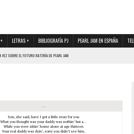
 +
LETRAS +
BIBLIOGRAFÍA PJ
PEARL JAM EN ESPAÑA
TEL
A VEZ SOBRE EL FUTURO BATERÍA DE PEARL JAM
DAD DE SU NUEVO BATERÍA
QUE MARCÓ LOS 90, DE NUEVO EN VINILO.
DIO DE LA INCERTIDUMBRE SOBRE SU FUTURA FORMACIÓN
O CON FOTOGRAFÍAS INÉDITAS DE LA HISTORIA DE PEARL JAM
…
Son, she said, have I got a little story for you
What you thought was your daddy was nothin’ but a…
While you were sittin’ home alone at age thirteen
Your real daddy was dyin’, sorry you didn’t see him,