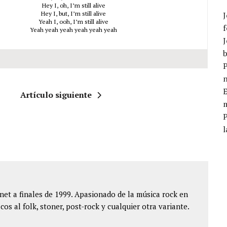
Hey I, oh, I’m still alive
Hey I, but, I’m still alive
J
Yeah I, ooh, I’m still alive
f
Yeah yeah yeah yeah yeah yeah
J
b
P
E
Artículo siguiente
m
l
et a finales de 1999. Apasionado de la música rock en
cos al folk, stoner, post-rock y cualquier otra variante.