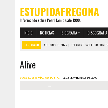
ESTUPIDAFREGONA
Informando sobre Pearl Jam desde 1999.
INICIO
NOTICIAS
BIOGRAFÍA +
DISCOGRAFÍA
DESTACADO
7 DE JUNIO DE 2026
|
JEFF AMENT HABLA POR PRIMER
22 DE MAYO DE 2026
|
PEARL JAM MANTENDRÁ EN SECRETO LA IDENTI
Alive
19 DE MAYO DE 2026
|
EL ENCUENTRO ENTRE NEIL YOUNG Y PEARL JAM 
12 DE MAYO DE 2026
|
PEARL JAM REAPARECEN EN OHANA 2026 EN ME
28 DE JULIO DE 2026
|
JEFF AMENT PUBLICA SINCE FOREVER, UN LIBR
POSTED BY:
VÍCTOR D. S. G.
2 DE NOVIEMBRE DE 2009
…