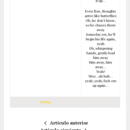
it up…
Even flow, thoughts
arrive like butterflies
Oh, he don’t know,
so he chases them
away
Someday yet, he’ll
begin his life again,
yeah
Oh, whispering
hands, gently lead
him away
Him away, him
away…
Yeah!
Woo…uh huh…
yeah, yeah, fuck em
up again…
Volver
Artículo anterior