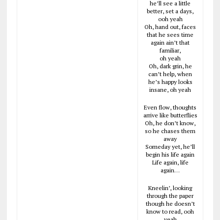
he’ll see a little
better, set a days,
ooh yeah
Oh, hand out, faces
that he sees time
again ain’t that
familiar,
oh yeah
Oh, dark grin, he
can’t help, when
he’s happy looks
insane, oh yeah
Even flow, thoughts
arrive like butterflies
Oh, he don’t know,
so he chases them
away
Someday yet, he’ll
begin his life again
Life again, life
again…
Kneelin’, looking
through the paper
though he doesn’t
know to read, ooh
yeah