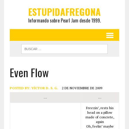
ESTUPIDAFREGONA
Informando sobre Pearl Jam desde 1999.
Even Flow
POSTED BY:
VÍCTOR D. S. G.
2 DE NOVIEMBRE DE 2009
…
…
Freezin’, rests his
head on a pillow
made of concrete,
again
Oh, feelin’ maybe