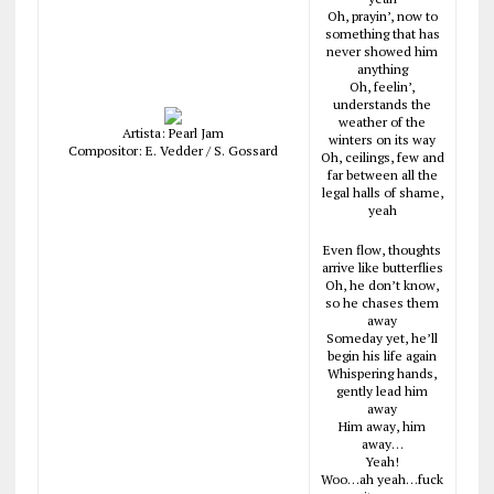
Oh, prayin’, now to
something that has
never showed him
anything
Oh, feelin’,
understands the
weather of the
Artista: Pearl Jam
winters on its way
Compositor: E. Vedder / S. Gossard
Oh, ceilings, few and
far between all the
legal halls of shame,
yeah
Even flow, thoughts
arrive like butterflies
Oh, he don’t know,
so he chases them
away
Someday yet, he’ll
begin his life again
Whispering hands,
gently lead him
away
Him away, him
away…
Yeah!
Woo…ah yeah…fuck