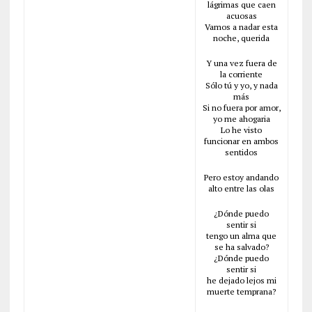
lágrimas que caen
acuosas
Vamos a nadar esta
noche, querida
Y una vez fuera de
la corriente
Sólo tú y yo, y nada
más
Si no fuera por amor,
yo me ahogaria
Lo he visto
funcionar en ambos
sentidos
Pero estoy andando
alto entre las olas
¿Dónde puedo
sentir si
tengo un alma que
se ha salvado?
¿Dónde puedo
sentir si
he dejado lejos mi
muerte temprana?