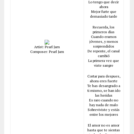
Lo tengo que decir
ahora
Mejor furte que
demasiado tarde
Recuerda, los
primeros días
Cuando eramos
jóvenes, y menos
sorprendidos
Artist: Pearl Jam
De repente, el canal
Composer: Pearl Jam
cambió
La primera vez que
viste sangre
Cortar para despues,
ahora eres fuerte
Te has desangrado a
ti mismo, se han ido
las heridas
Es raro cuando no
hay nada de malo
Sobreviviste y estás
entre los mejores
El amor no es amor
hasta que te sientas