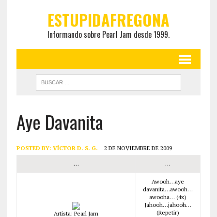
ESTUPIDAFREGONA
Informando sobre Pearl Jam desde 1999.
Aye Davanita
POSTED BY:
VÍCTOR D. S. G.
2 DE NOVIEMBRE DE 2009
…
…
Awooh…aye
davanita…awooh…
awooha… (4x)
Jahooh…jahooh…
(Repetir)
Artista: Pearl Jam