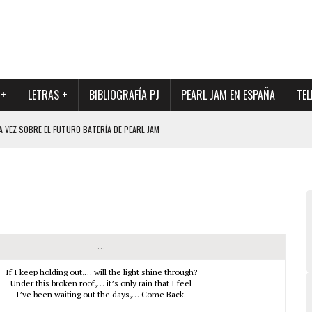
 +
LETRAS +
BIBLIOGRAFÍA PJ
PEARL JAM EN ESPAÑA
TEL
A VEZ SOBRE EL FUTURO BATERÍA DE PEARL JAM
DAD DE SU NUEVO BATERÍA
QUE MARCÓ LOS 90, DE NUEVO EN VINILO.
DIO DE LA INCERTIDUMBRE SOBRE SU FUTURA FORMACIÓN
O CON FOTOGRAFÍAS INÉDITAS DE LA HISTORIA DE PEARL JAM
…
If I keep holding out,… will the light shine through?
Under this broken roof,… it’s only rain that I feel
I’ve been waiting out the days,… Come Back.