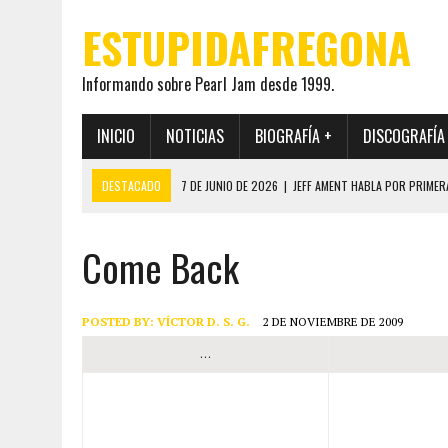
ESTUPIDAFREGONA
Informando sobre Pearl Jam desde 1999.
INICIO
NOTICIAS
BIOGRAFÍA +
DISCOGRAFÍA
DESTACADO
7 DE JUNIO DE 2026
|
JEFF AMENT HABLA POR PRIMER
22 DE MAYO DE 2026
|
PEARL JAM MANTENDRÁ EN SECRETO LA IDENTI
Come Back
19 DE MAYO DE 2026
|
EL ENCUENTRO ENTRE NEIL YOUNG Y PEARL JAM 
12 DE MAYO DE 2026
|
PEARL JAM REAPARECEN EN OHANA 2026 EN ME
28 DE JULIO DE 2026
|
JEFF AMENT PUBLICA SINCE FOREVER, UN LIBR
POSTED BY:
VÍCTOR D. S. G.
2 DE NOVIEMBRE DE 2009
…