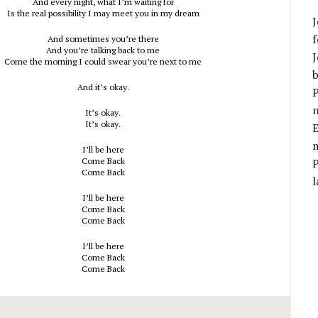
And every night, what I’m waiting for
Is the real possibility I may meet you in my dream
J
f
And sometimes you’re there
And you’re talking back to me
J
Come the morning I could swear you’re next to me
b
And it’s okay.
P
It’s okay.
It’s okay.
E
m
I’ll be here
Come Back
Come Back
l
I’ll be here
Come Back
Come Back
I’ll be here
Come Back
Come Back