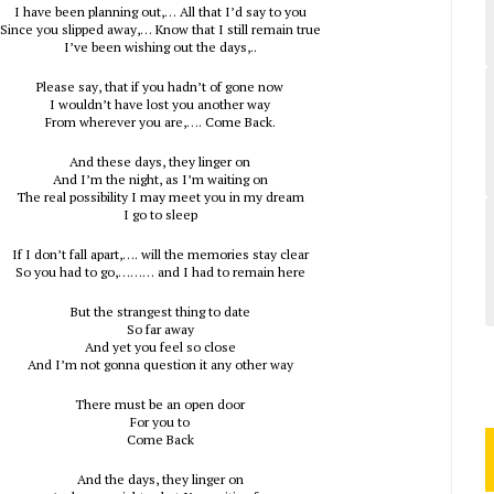
I have been planning out,… All that I’d say to you
Since you slipped away,… Know that I still remain true
I’ve been wishing out the days,..
Please say, that if you hadn’t of gone now
I wouldn’t have lost you another way
From wherever you are,…. Come Back.
And these days, they linger on
And I’m the night, as I’m waiting on
The real possibility I may meet you in my dream
I go to sleep
If I don’t fall apart,…. will the memories stay clear
So you had to go,……… and I had to remain here
But the strangest thing to date
So far away
And yet you feel so close
And I’m not gonna question it any other way
There must be an open door
For you to
Come Back
And the days, they linger on