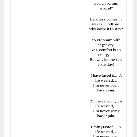
would you turn
around?
Darkness comes in
waves,… tell me,
why invite it to stay?
You’re warm with
negativity,
Yes, comfort is an
energy,…
But why let the sad
song play?
I have faced it,… A
life wasted,…
I’m never going
back again.
Oh I escaped it,… A
life wasted,…
I’m never going
back again.
Having tasted,… A
life wasted,…
I’m never going