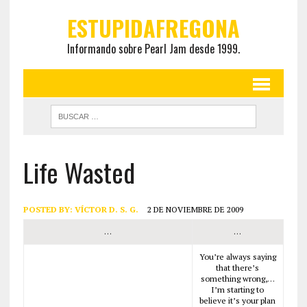
ESTUPIDAFREGONA
Informando sobre Pearl Jam desde 1999.
Life Wasted
POSTED BY:
VÍCTOR D. S. G.
2 DE NOVIEMBRE DE 2009
…
…
You’re always saying
that there’s
something wrong,…
I’m starting to
believe it’s your plan