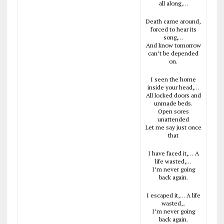
all along,…
Death came around,
forced to hear its
song,…
And know tomorrow
can’t be depended
on.
I seen the home
inside your head,…
All locked doors and
unmade beds.
Open sores
unattended
Let me say just once
that
I have faced it,… A
life wasted,…
I’m never going
back again.
I escaped it,… A life
wasted,..
I’m never going
back again.