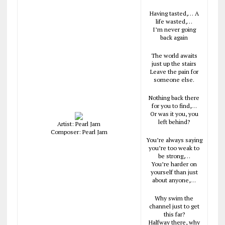
Having tasted,… A
life wasted,…
I’m never going
back again
The world awaits
just up the stairs
Leave the pain for
someone else.
Nothing back there
for you to find,…
Or was it you, you
left behind?
Artist: Pearl Jam
Composer: Pearl Jam
You’re always saying
you’re too weak to
be strong,…
You’re harder on
yourself than just
about anyone,…
Why swim the
channel just to get
this far?
Halfway there, why