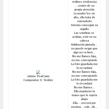
violines (violencia)
… centro de su
propia atención
La madre lee en
alto, ella trata de
entenderlo
Intenta conseguir su
orgullo
Las sombras se
acaban, está en su
cabeza
Habitación pintada…
no puede negar que
algo no va bien…
No me llames hija,
no me corresponde
La foto guardada me
lo recordará
No me llames hija,
no me corresponde
Artista: Pearl Jam
La foto guardada me
Compositor: E. Vedder
lo recordará
No me llames…
Ella mantiene la
mano que le sujeta
abajo
Ella… crecerá por
encima… ooh.. oh…