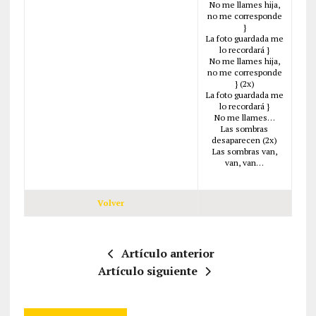
No me llames hija,
no me corresponde
}
La foto guardada me
lo recordará }
No me llames hija,
no me corresponde
} (2x)
La foto guardada me
lo recordará }
No me llames…
Las sombras
desaparecen (2x)
Las sombras van,
van, van…
Volver
Artículo anterior
Artículo siguiente