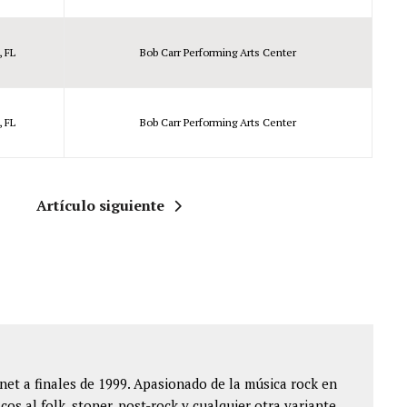
, FL
Bob Carr Performing Arts Center
, FL
Bob Carr Performing Arts Center
Artículo siguiente
et a finales de 1999. Apasionado de la música rock en
cos al folk, stoner, post-rock y cualquier otra variante.