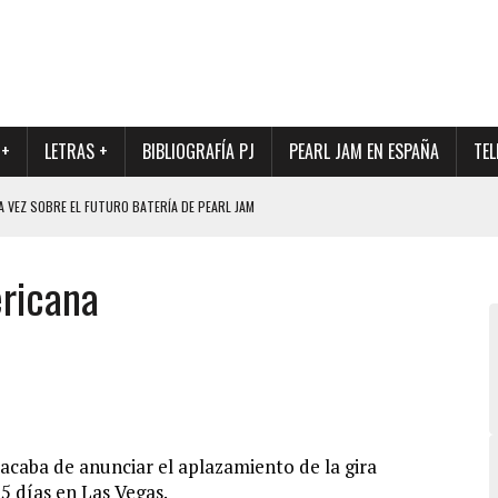
 +
LETRAS +
BIBLIOGRAFÍA PJ
PEARL JAM EN ESPAÑA
TEL
A VEZ SOBRE EL FUTURO BATERÍA DE PEARL JAM
DAD DE SU NUEVO BATERÍA
ericana
QUE MARCÓ LOS 90, DE NUEVO EN VINILO.
DIO DE LA INCERTIDUMBRE SOBRE SU FUTURA FORMACIÓN
O CON FOTOGRAFÍAS INÉDITAS DE LA HISTORIA DE PEARL JAM
 acaba de anunciar el aplazamiento de la gira
 días en Las Vegas.