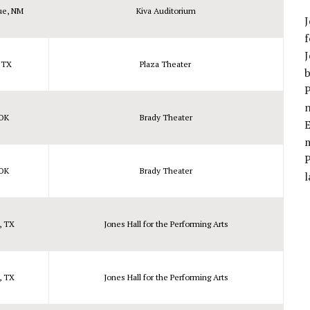
ue, NM
Kiva Auditorium
J
f
J
, TX
Plaza Theater
b
P
 OK
Brady Theater
E
m
 OK
Brady Theater
l
, TX
Jones Hall for the Performing Arts
, TX
Jones Hall for the Performing Arts