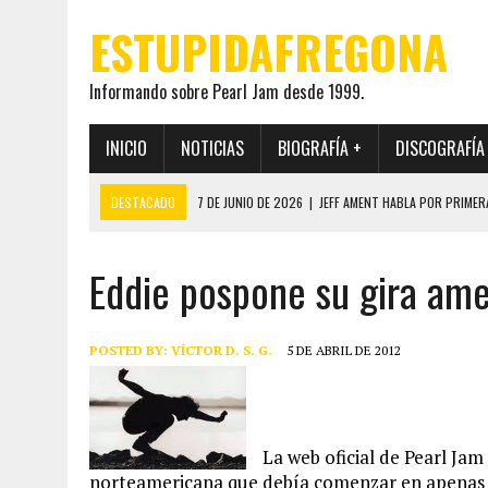
ESTUPIDAFREGONA
Informando sobre Pearl Jam desde 1999.
INICIO
NOTICIAS
BIOGRAFÍA +
DISCOGRAFÍA
DESTACADO
7 DE JUNIO DE 2026
|
JEFF AMENT HABLA POR PRIMER
22 DE MAYO DE 2026
|
PEARL JAM MANTENDRÁ EN SECRETO LA IDENTI
Eddie pospone su gira am
19 DE MAYO DE 2026
|
EL ENCUENTRO ENTRE NEIL YOUNG Y PEARL JAM 
12 DE MAYO DE 2026
|
PEARL JAM REAPARECEN EN OHANA 2026 EN ME
28 DE JULIO DE 2026
|
JEFF AMENT PUBLICA SINCE FOREVER, UN LIBR
POSTED BY:
VÍCTOR D. S. G.
5 DE ABRIL DE 2012
La web oficial de Pearl Jam
norteamericana que debía comenzar en apenas 5