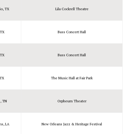
io, TX
Lila Cockrell Theatre
 TX
Bass Concert Hall
 TX
Bass Concert Hall
 TX
The Music Hall at Fair Park
, TN
Orpheum Theater
ns, LA
New Orleans Jazz & Heritage Festival