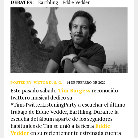
DEBATES:
Earthling
Eddie Vedder
POSTED BY:
VÍCTOR D. S. G.
14 DE FEBRERO DE 2022
Este pasado sábado
Tim Burgess
reconocido
twittero musical dedico su
#TimsTwitterListeningParty a escuchar el último
trabajo de Eddie Vedder, Earthling. Durante la
escucha del álbum aparte de los seguidores
habituales de Tim se unió a la fiesta
Eddie
Vedder
en su recientemente estrenada cuenta