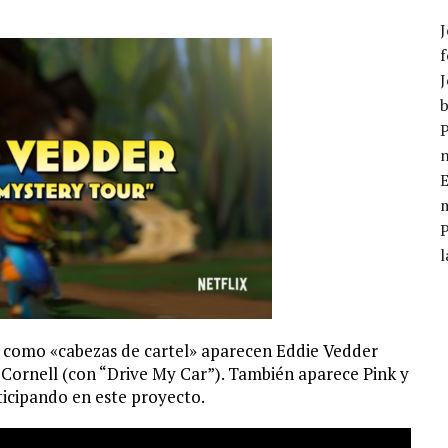
J
f
J
b
P
E
m
l
, como «cabezas de cartel» aparecen Eddie Vedder
 Cornell (con “Drive My Car”). También aparece Pink y
ticipando en este proyecto.