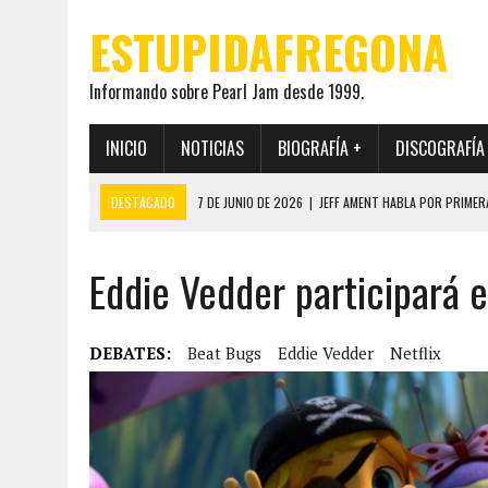
ESTUPIDAFREGONA
Informando sobre Pearl Jam desde 1999.
INICIO
NOTICIAS
BIOGRAFÍA +
DISCOGRAFÍA
DESTACADO
7 DE JUNIO DE 2026
|
JEFF AMENT HABLA POR PRIMER
22 DE MAYO DE 2026
|
PEARL JAM MANTENDRÁ EN SECRETO LA IDENTI
Eddie Vedder participará 
19 DE MAYO DE 2026
|
EL ENCUENTRO ENTRE NEIL YOUNG Y PEARL JAM 
12 DE MAYO DE 2026
|
PEARL JAM REAPARECEN EN OHANA 2026 EN ME
28 DE JULIO DE 2026
|
JEFF AMENT PUBLICA SINCE FOREVER, UN LIBR
DEBATES:
Beat Bugs
Eddie Vedder
Netflix