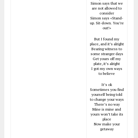
Simon says that we
are not allowed to
consider
Simon says «Stand-
up. Sit-down. You’re
out!»
But I found my
place, and it’s alright
Bearing witness to
some stranger days
Get yours off my
plate, it’s alright
I got my own ways
to believe
It’s ok
Sometimes you find
yourself being told
to change your ways
There’s no way
Mine is mine and
yours won’t take its
place
Now make your
getaway