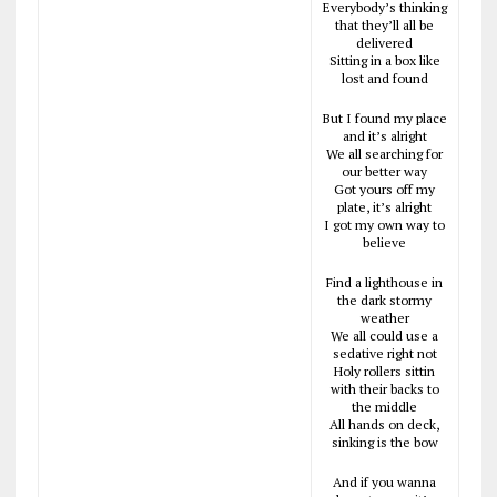
Everybody’s thinking
that they’ll all be
delivered
Sitting in a box like
lost and found
But I found my place
and it’s alright
We all searching for
our better way
Got yours off my
plate, it’s alright
I got my own way to
believe
Find a lighthouse in
the dark stormy
weather
We all could use a
sedative right not
Holy rollers sittin
with their backs to
the middle
All hands on deck,
sinking is the bow
And if you wanna