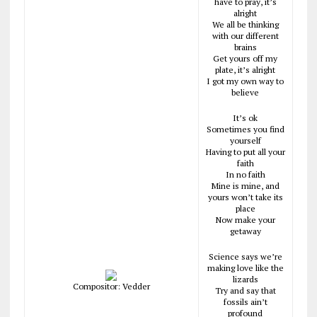
have to pray, it’s
alright
We all be thinking
with our different
brains
Get yours off my
plate, it’s alright
I got my own way to
believe
It’s ok
Sometimes you find
yourself
Having to put all your
faith
In no faith
Mine is mine, and
yours won’t take its
place
Now make your
getaway
Science says we’re
making love like the
lizards
Compositor: Vedder
Try and say that
fossils ain’t
profound