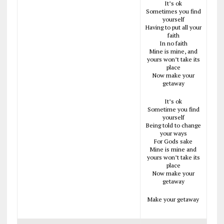
It’s ok
Sometimes you find
yourself
Having to put all your
faith
In no faith
Mine is mine, and
yours won’t take its
place
Now make your
getaway
It’s ok
Sometime you find
yourself
Being told to change
your ways
For Gods sake
Mine is mine and
yours won’t take its
place
Now make your
getaway
Make your getaway