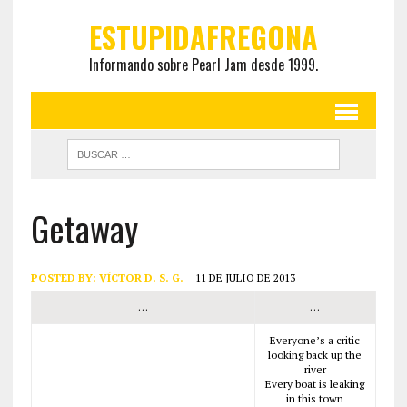
ESTUPIDAFREGONA
Informando sobre Pearl Jam desde 1999.
Getaway
POSTED BY:
VÍCTOR D. S. G.
11 DE JULIO DE 2013
…
…
Everyone’s a critic
looking back up the
river
Every boat is leaking
in this town