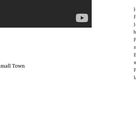
J
f
J
b
P
E
m
Small Town
l