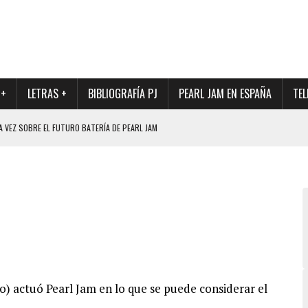
 +
LETRAS +
BIBLIOGRAFÍA PJ
PEARL JAM EN ESPAÑA
TEL
A VEZ SOBRE EL FUTURO BATERÍA DE PEARL JAM
DAD DE SU NUEVO BATERÍA
QUE MARCÓ LOS 90, DE NUEVO EN VINILO.
DIO DE LA INCERTIDUMBRE SOBRE SU FUTURA FORMACIÓN
O CON FOTOGRAFÍAS INÉDITAS DE LA HISTORIA DE PEARL JAM
 actuó Pearl Jam en lo que se puede considerar el