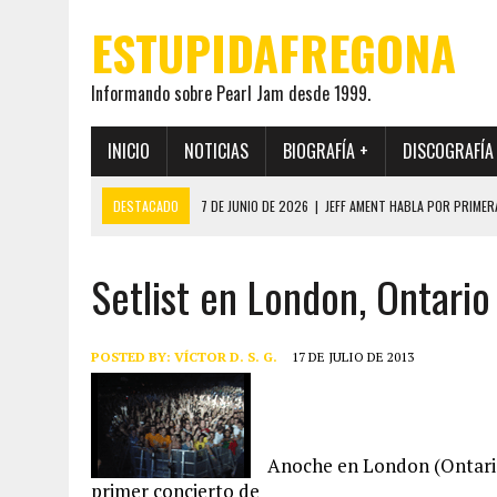
ESTUPIDAFREGONA
Informando sobre Pearl Jam desde 1999.
INICIO
NOTICIAS
BIOGRAFÍA +
DISCOGRAFÍA
DESTACADO
7 DE JUNIO DE 2026
|
JEFF AMENT HABLA POR PRIMER
22 DE MAYO DE 2026
|
PEARL JAM MANTENDRÁ EN SECRETO LA IDENTI
Setlist en London, Ontario
19 DE MAYO DE 2026
|
EL ENCUENTRO ENTRE NEIL YOUNG Y PEARL JAM 
12 DE MAYO DE 2026
|
PEARL JAM REAPARECEN EN OHANA 2026 EN ME
28 DE JULIO DE 2026
|
JEFF AMENT PUBLICA SINCE FOREVER, UN LIBR
POSTED BY:
VÍCTOR D. S. G.
17 DE JULIO DE 2013
Anoche en London (Ontario)
primer concierto de