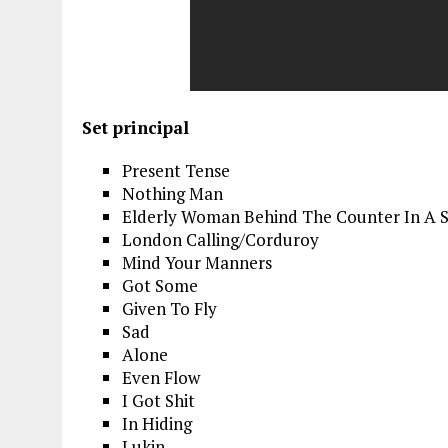
Set principal
Present Tense
Nothing Man
Elderly Woman Behind The Counter In A 
London Calling/Corduroy
Mind Your Manners
Got Some
Given To Fly
Sad
Alone
Even Flow
I Got Shit
In Hiding
Lukin