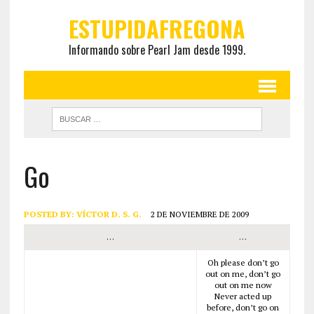
ESTUPIDAFREGONA
Informando sobre Pearl Jam desde 1999.
Go
POSTED BY:
VÍCTOR D. S. G.
2 DE NOVIEMBRE DE 2009
…
…
Oh please don’t go
out on me, don’t go
out on me now
Never acted up
before, don’t go on