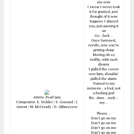
me now
I swear I never took
it for granted, just
thought of it now
Suppose I abused
you, just passing it
on
Go…fuck…
Once fastened,
servile, now you’re
getting sharp
Moving oh so
swiftly, with such
disarm
I pulled the covers
over him, shoulda’
pulled the alarm
Turned to my
nemesis…a fool, not
a fucking god
Artista: Pearl Jam
No…time…suck…
Compositor: E. Vedder / S. Gossard / J.
my…
Ament / M. McCready / D. Abbruzzese
Please…
Don’t go on me
Don’t go on me
Don’t go on me
Don’t go on me