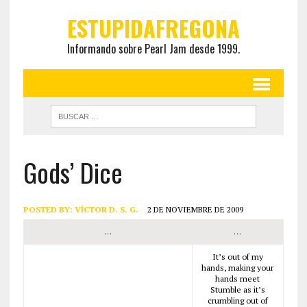
ESTUPIDAFREGONA
Informando sobre Pearl Jam desde 1999.
Gods’ Dice
POSTED BY:
VÍCTOR D. S. G.
2 DE NOVIEMBRE DE 2009
…
…
It’s out of my
hands, making your
hands meet
Stumble as it’s
crumbling out of