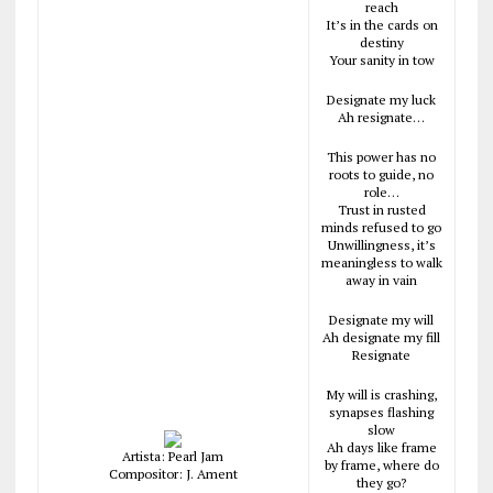
reach
It’s in the cards on
destiny
Your sanity in tow
Designate my luck
Ah resignate…
This power has no
roots to guide, no
role…
Trust in rusted
minds refused to go
Unwillingness, it’s
meaningless to walk
away in vain
Designate my will
Ah designate my fill
Resignate
My will is crashing,
synapses flashing
slow
Ah days like frame
Artista: Pearl Jam
by frame, where do
Compositor: J. Ament
they go?