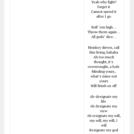
Yeah why fight?
forget it
Cannot spend it
after I go
Roll ‘em high…
Throw them again…
All gods’ dice…
Monkey driven, call
this living, hahaha
Ah too much
thought, it’s
overwrought, a hole
Minding yours,
what’s mine not
yours
Will finish us off
Ah-designate my
life
Ah designate my
view
Ah resignate my will,
my will, my will, I
will
Resignate my god