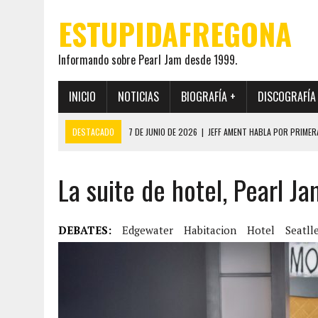
ESTUPIDAFREGONA
Informando sobre Pearl Jam desde 1999.
INICIO
NOTICIAS
BIOGRAFÍA +
DISCOGRAFÍA
DESTACADO
7 DE JUNIO DE 2026
|
JEFF AMENT HABLA POR PRIMER
22 DE MAYO DE 2026
|
PEARL JAM MANTENDRÁ EN SECRETO LA IDENTI
La suite de hotel, Pearl Ja
19 DE MAYO DE 2026
|
EL ENCUENTRO ENTRE NEIL YOUNG Y PEARL JAM 
12 DE MAYO DE 2026
|
PEARL JAM REAPARECEN EN OHANA 2026 EN ME
28 DE JULIO DE 2026
|
JEFF AMENT PUBLICA SINCE FOREVER, UN LIBR
DEBATES:
Edgewater
Habitacion
Hotel
Seatll