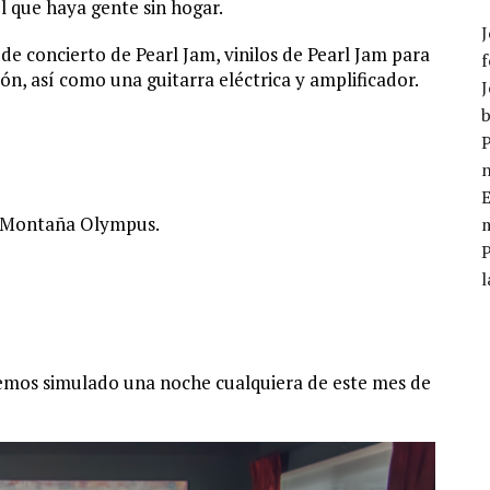
l que haya gente sin hogar.
J
de concierto de Pearl Jam, vinilos de Pearl Jam para
f
ión, así como una guitarra eléctrica y amplificador.
J
b
P
E
as Montaña Olympus.
m
l
 hemos simulado una noche cualquiera de este mes de