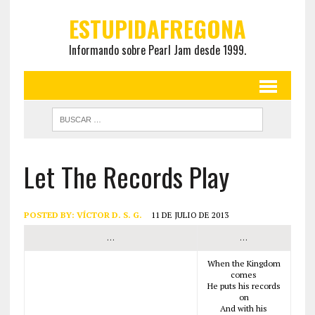
ESTUPIDAFREGONA
Informando sobre Pearl Jam desde 1999.
Let The Records Play
POSTED BY:
VÍCTOR D. S. G.
11 DE JULIO DE 2013
…
…
When the Kingdom
comes
He puts his records
on
And with his