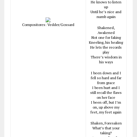
He knows to listen
up
Until he’s nice and
numb again
Compositores: Vedder/Gossard
Shakened,
Awakened
Not one for faking
Kneeling, his healing
He lets the records
play
There’s wisdom in
his ways
I been down and I
fell so hard and far
from grace
I been hurt and I
still recall the flaws
on her face
I been off, but I’m
on, up above my
feet, my feet again
Shaken, Foresaken
What’s that your
taking?