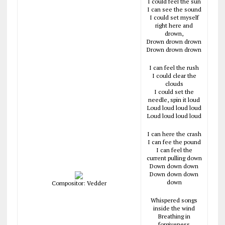
I could feel the sun
I can see the sound
I could set myself
right here and
drown,
Drown drown drown
Drown drown drown
I can feel the rush
I could clear the
clouds
I could set the
needle, spin it loud
Loud loud loud loud
Loud loud loud loud
I can here the crash
I can fee the pound
I can feel the
current pulling down
Down down down
Down down down
down
Compositor: Vedder
Whispered songs
inside the wind
Breathing in
forgiveness