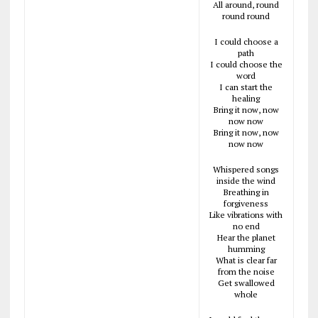
All around, round
round round
I could choose a
path
I could choose the
word
I can start the
healing
Bring it now, now
now now
Bring it now, now
now now
Whispered songs
inside the wind
Breathing in
forgiveness
Like vibrations with
no end
Hear the planet
humming
What is clear far
from the noise
Get swallowed
whole