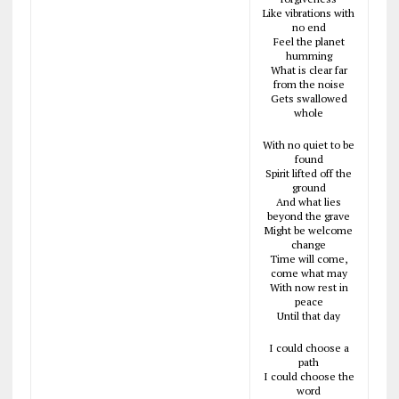
Like vibrations with
no end
Feel the planet
humming
What is clear far
from the noise
Gets swallowed
whole
With no quiet to be
found
Spirit lifted off the
ground
And what lies
beyond the grave
Might be welcome
change
Time will come,
come what may
With now rest in
peace
Until that day
I could choose a
path
I could choose the
word