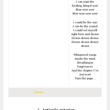
I can start the
healing, bring it now
Now now now
Now now now now
I could be the sun
I can be the sound
I could set myself
right here and drown
Drown drown drown
Drown drown drown
drown
Whispered songs
inside the wind
Breathing in
forgiveness
And the chapter I’ve
not read
Turn the page…
Volver
Artículo anterior