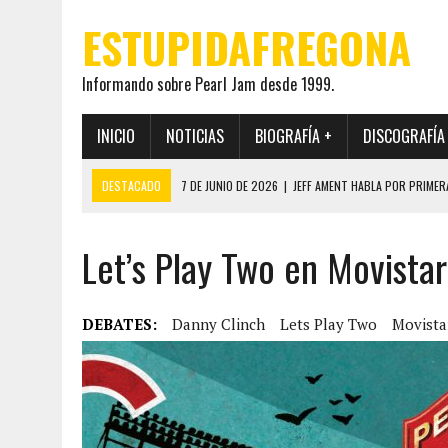
ESTUPIDAFREGONA
Informando sobre Pearl Jam desde 1999.
INICIO
NOTICIAS
BIOGRAFÍA +
DISCOGRAFÍA
DESTACADO
7 DE JUNIO DE 2026
|
JEFF AMENT HABLA POR PRIMER
22 DE MAYO DE 2026
|
PEARL JAM MANTENDRÁ EN SECRETO LA IDENTI
Let’s Play Two en Movista
19 DE MAYO DE 2026
|
EL ENCUENTRO ENTRE NEIL YOUNG Y PEARL JAM 
12 DE MAYO DE 2026
|
PEARL JAM REAPARECEN EN OHANA 2026 EN ME
28 DE JULIO DE 2026
|
JEFF AMENT PUBLICA SINCE FOREVER, UN LIBR
DEBATES:
Danny Clinch
Lets Play Two
Movista