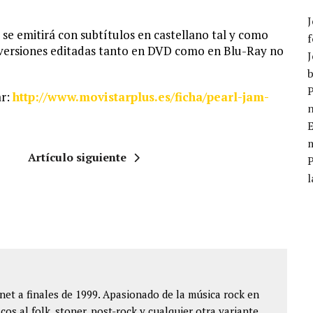
J
 se emitirá con subtítulos en castellano tal y como
f
as versiones editadas tanto en DVD como en Blu-Ray no
J
b
P
ar:
http://www.movistarplus.es/ficha/pearl-jam-
E
m
Artículo siguiente
l
et a finales de 1999. Apasionado de la música rock en
cos al folk, stoner, post-rock y cualquier otra variante.