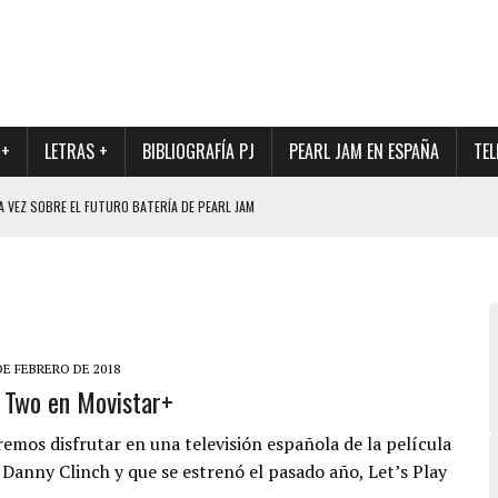
 +
LETRAS +
BIBLIOGRAFÍA PJ
PEARL JAM EN ESPAÑA
TEL
A VEZ SOBRE EL FUTURO BATERÍA DE PEARL JAM
DAD DE SU NUEVO BATERÍA
QUE MARCÓ LOS 90, DE NUEVO EN VINILO.
DIO DE LA INCERTIDUMBRE SOBRE SU FUTURA FORMACIÓN
O CON FOTOGRAFÍAS INÉDITAS DE LA HISTORIA DE PEARL JAM
DE FEBRERO DE 2018
y Two en Movistar+
remos disfrutar en una televisión española de la película
r Danny Clinch y que se estrenó el pasado año, Let’s Play