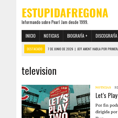
ESTUPIDAFREGONA
Informando sobre Pearl Jam desde 1999.
INICIO
NOTICIAS
BIOGRAFÍA +
DISCOGRAFÍA
DESTACADO
7 DE JUNIO DE 2026
|
JEFF AMENT HABLA POR PRIMER
22 DE MAYO DE 2026
|
PEARL JAM MANTENDRÁ EN SECRETO LA IDENTI
television
19 DE MAYO DE 2026
|
EL ENCUENTRO ENTRE NEIL YOUNG Y PEARL JAM 
12 DE MAYO DE 2026
|
PEARL JAM REAPARECEN EN OHANA 2026 EN ME
28 DE JULIO DE 2026
|
JEFF AMENT PUBLICA SINCE FOREVER, UN LIBR
NOTICIAS
5 
Let’s Pla
Por fin pod
dirigida po