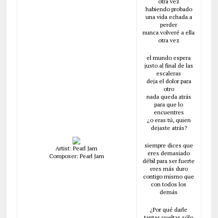
otra vez
habiendo probado
una vida echada a
perder
nunca volveré a ella
otra vez
el mundo espera
justo al final de las
escaleras
deja el dolor para
otro
nada queda atrás
para que lo
encuentres
¿o eras tú, quien
dejaste atrás?
siempre dices que
Artist: Pearl Jam
eres demasiado
Composer: Pearl Jam
débil para ser fuerte
eres más duro
contigo mismo que
con todos los
demás
¿Por qué darle
tantas vueltas sólo