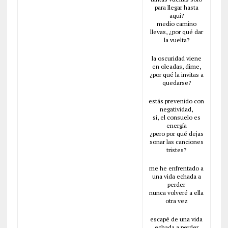
para llegar hasta
aquí?
medio camino
llevas, ¿por qué dar
la vuelta?
la oscuridad viene
en oleadas, dime,
¿por qué la invitas a
quedarse?
estás prevenido con
negatividad,
sí, el consuelo es
energía
¿pero por qué dejas
sonar las canciones
tristes?
me he enfrentado a
una vida echada a
perder
nunca volveré a ella
otra vez
escapé de una vida
echada a perder