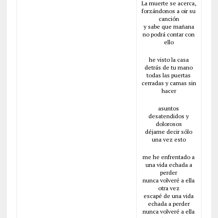
La muerte se acerca,
forzándonos a oir su
canción
y sabe que mañana
no podrá contar con
ello
he visto la casa
detrás de tu mano
todas las puertas
cerradas y camas sin
hacer
asuntos
desatendidos y
dolorosos
déjame decir sólo
una vez esto
me he enfrentado a
una vida echada a
perder
nunca volveré a ella
otra vez
escapé de una vida
echada a perder
nunca volveré a ella