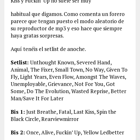
Kiss y Fuckin’ Up no suele ser muy
habitual que digamos. Como comenta un forero
parece que tengan puesto el modo aleatorio de
su reproductor de mp3 y eso hace que siempre
haya gratas sorpresas.
Aquí tenéis el setlist de anoche.
Setlist:
Unthought Known, Severed Hand,
Animal, The Fixer, Small Town, No Way, Given To
Fly, Light Years, Even Flow, Amongst The Waves,
Unemployable, Grievance, Not For You, Got
Some, Do The Evolution, Wasted Reprise, Better
Man/Save It For Later
Bis 1:
Just Breathe, Fatal, Last Kiss, Spin the
Black Circle, Rearviewmirror
Bis 2:
Once, Alive, Fuckin’ Up, Yellow Ledbetter