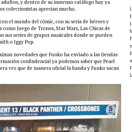
 adultos, y dentro de su inmenso catálogo hay ya
os coleccionistas aprecian mucho.
J
f
on el mundo del cómic, con su seria de héroes y
J
ies como Juego de Tronos, Star Wars, Las Chicas de
b
as sus series de grupos musicales donde se pueden
P
ith o Iggy Pop.
E
róximas novedades que Funko ha enviado a las tiendas
m
ormación confindencial ya podemos saber que Pearl
mera vez que de manera oficial la banda y Funko sacan
l