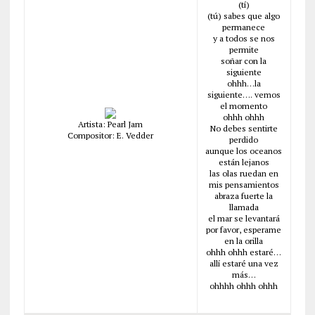
(tí)
(tú) sabes que algo
permanece
y a todos se nos
permite
soñar con la
siguiente
ohhh…la
siguiente…. vemos
el momento
ohhh ohhh
Artista: Pearl Jam
No debes sentirte
Compositor: E. Vedder
perdido
aunque los oceanos
están lejanos
las olas ruedan en
mis pensamientos
abraza fuerte la
llamada
el mar se levantará
por favor, esperame
en la orilla
ohhh ohhh estaré…
allí estaré una vez
más…
ohhhh ohhh ohhh