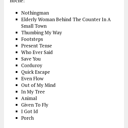
noche:
Nothingman
Elderly Woman Behind The Counter In A
Small Town
Thumbing My Way
Footsteps
Present Tense
Who Ever Said
Save You
Corduroy
Quick Escape
Even Flow
Out of My Mind
In My Tree
Animal
Given To Fly
I Got Id
Porch