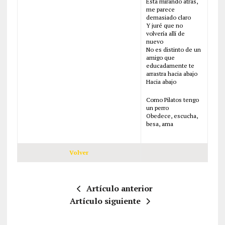
Está mirando atrás,
me parece
demasiado claro
Y juré que no
volvería allí de
nuevo
No es distinto de un
amigo que
educadamente te
arrastra hacia abajo
Hacia abajo
Como Pilatos tengo
un perro
Obedece, escucha,
besa, ama
Volver
Artículo anterior
Artículo siguiente