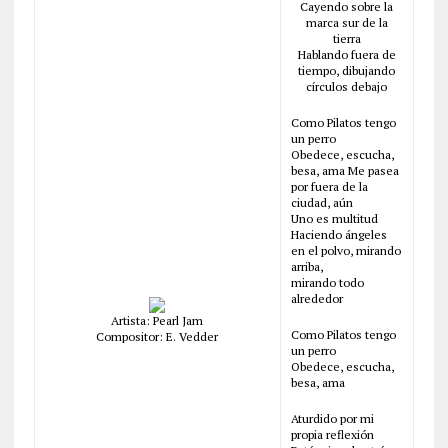
Cayendo sobre la
marca sur de la
tierra
Hablando fuera de
tiempo, dibujando
círculos debajo
Como Pilatos tengo
un perro
Obedece, escucha,
besa, ama Me pasea
por fuera de la
ciudad, aún
Uno es multitud
Haciendo ángeles
en el polvo, mirando
arriba,
mirando todo
alrededor
Artista: Pearl Jam
Como Pilatos tengo
Compositor: E. Vedder
un perro
Obedece, escucha,
besa, ama
Aturdido por mi
propia reflexión