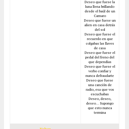
Deseo que fuese la
luna llena brillando
desde el baúl de un
Camaro
Deseo que fuese un
alien en casa detrás
del sol
Deseo que fuese el
recuerdo en que
colgabas las llaves
de casa
Deseo que fuese el
pedal del freno del
que dependías
Deseo que fuese el
verbo confiar y
nunca defraudarte
Deseo que fuese
una canción de
radio, esa que vos
escuchabas
Deseo, deseo,
deseo… Supongo
que esto nunca
termina
Volver