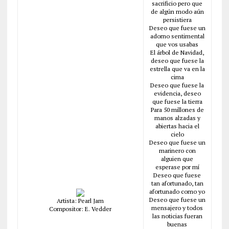
sacrificio pero que
de algún modo aún
persistiera
Deseo que fuese un
adorno sentimental
que vos usabas
El árbol de Navidad,
deseo que fuese la
estrella que va en la
cima
Deseo que fuese la
evidencia, deseo
que fuese la tierra
Para 50 millones de
manos alzadas y
abiertas hacia el
cielo
Deseo que fuese un
marinero con
alguien que
esperase por mí
Deseo que fuese
tan afortunado, tan
afortunado como yo
Deseo que fuese un
Artista: Pearl Jam
mensajero y todos
Compositor: E. Vedder
las noticias fueran
buenas