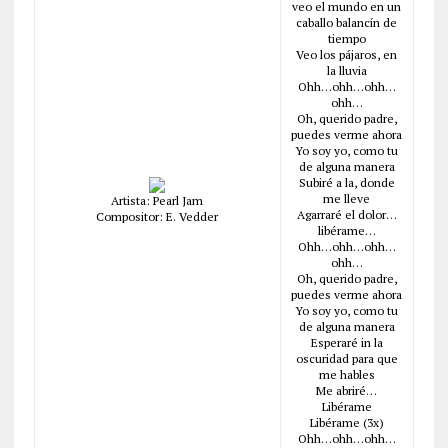
veo el mundo en un
caballo balancín de
tiempo
Veo los pájaros, en
la lluvia
Ohh…ohh…ohh…
ohh…
Oh, querido padre,
puedes verme ahora
Yo soy yo, como tu
de alguna manera
Subiré a la, donde
me lleve
Artista: Pearl Jam
Agarraré el dolor…
Compositor: E. Vedder
libérame…
Ohh…ohh…ohh…
ohh…
Oh, querido padre,
puedes verme ahora
Yo soy yo, como tu
de alguna manera
Esperaré in la
oscuridad para que
me hables
Me abriré…
Libérame
Libérame (3x)
Ohh…ohh…ohh…