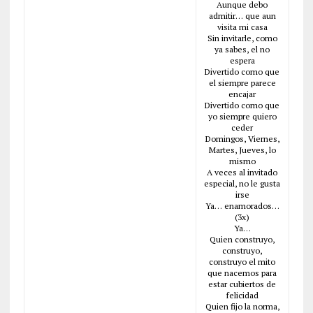
Aunque debo
admitir… que aun
visita mi casa
Sin invitarle, como
ya sabes, el no
espera
Divertido como que
el siempre parece
encajar
Divertido como que
yo siempre quiero
ceder
Domingos, Viernes,
Martes, Jueves, lo
mismo
A veces al invitado
especial, no le gusta
irse
Ya… enamorados…
(3x)
Ya…
Quien construyo,
construyo,
construyo el mito
que nacemos para
estar cubiertos de
felicidad
Quien fijo la norma,