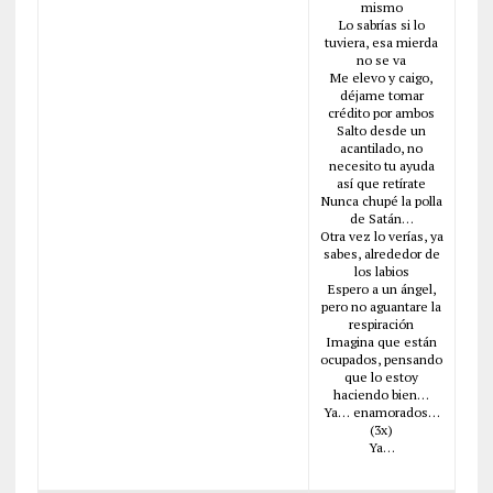
mismo
Lo sabrías si lo
tuviera, esa mierda
no se va
Me elevo y caigo,
déjame tomar
crédito por ambos
Salto desde un
acantilado, no
necesito tu ayuda
así que retírate
Nunca chupé la polla
de Satán…
Otra vez lo verías, ya
sabes, alrededor de
los labios
Espero a un ángel,
pero no aguantare la
respiración
Imagina que están
ocupados, pensando
que lo estoy
haciendo bien…
Ya… enamorados…
(3x)
Ya…