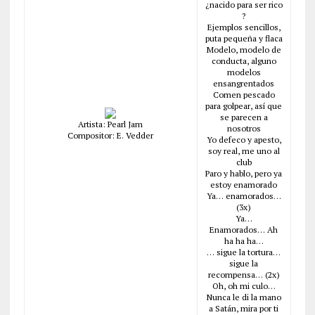
¿nacido para ser rico
?
Ejemplos sencillos,
puta pequeña y flaca
Modelo, modelo de
conducta, alguno
modelos
ensangrentados
Comen pescado
para golpear, así que
se parecen a
Artista: Pearl Jam
nosotros
Compositor: E. Vedder
Yo defeco y apesto,
soy real, me uno al
club
Paro y hablo, pero ya
estoy enamorado
Ya… enamorados…
(3x)
Ya…
Enamorados… Ah
ha ha ha…
… sigue la tortura…
sigue la
recompensa… (2x)
Oh, oh mi culo…
Nunca le di la mano
a Satán, mira por ti