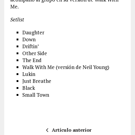
Me.
Setlist
Daughter
Down
Driftin’
Other Side
The End
Walk With Me (versión de Neil Young)
Lukin
Just Breathe
Black
Small Town
Artículo anterior