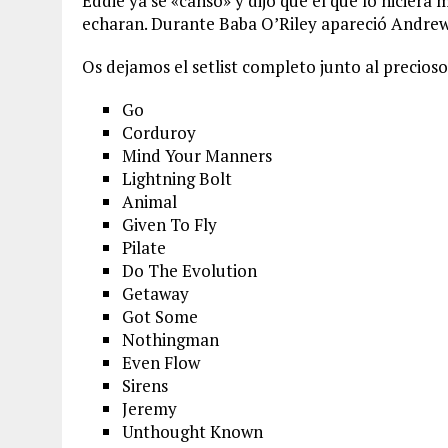
Eddie ya se «cansó» y dijo que el que lo hiciera 
echaran. Durante Baba O’Riley apareció Andr
Os dejamos el setlist completo junto al precios
Go
Corduroy
Mind Your Manners
Lightning Bolt
Animal
Given To Fly
Pilate
Do The Evolution
Getaway
Got Some
Nothingman
Even Flow
Sirens
Jeremy
Unthought Known