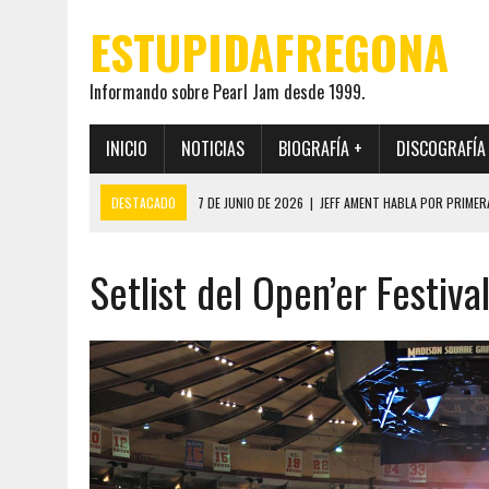
ESTUPIDAFREGONA
Informando sobre Pearl Jam desde 1999.
INICIO
NOTICIAS
BIOGRAFÍA +
DISCOGRAFÍA
DESTACADO
7 DE JUNIO DE 2026
|
JEFF AMENT HABLA POR PRIMER
22 DE MAYO DE 2026
|
PEARL JAM MANTENDRÁ EN SECRETO LA IDENTI
Setlist del Open’er Festiva
19 DE MAYO DE 2026
|
EL ENCUENTRO ENTRE NEIL YOUNG Y PEARL JAM 
12 DE MAYO DE 2026
|
PEARL JAM REAPARECEN EN OHANA 2026 EN ME
28 DE JULIO DE 2026
|
JEFF AMENT PUBLICA SINCE FOREVER, UN LIBR