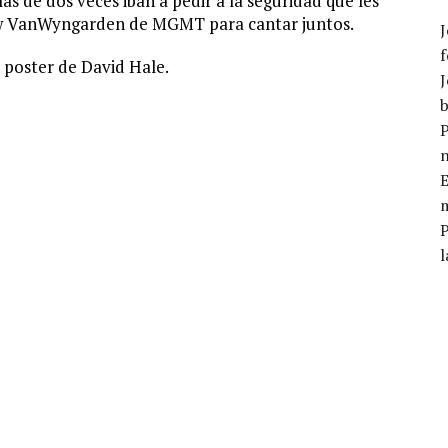
mas de dos veces iban a pedir a la seguridad que les
ew VanWyngarden de MGMT para cantar juntos.
J
f
o poster de David Hale.
J
b
P
E
m
l