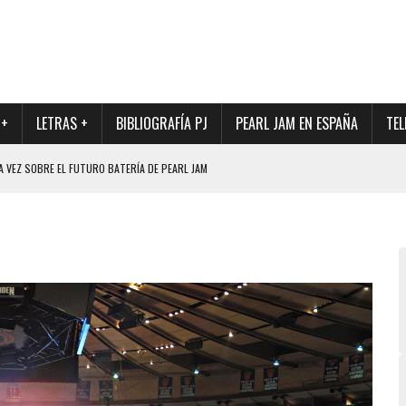
 +
LETRAS +
BIBLIOGRAFÍA PJ
PEARL JAM EN ESPAÑA
TEL
A VEZ SOBRE EL FUTURO BATERÍA DE PEARL JAM
DAD DE SU NUEVO BATERÍA
l
QUE MARCÓ LOS 90, DE NUEVO EN VINILO.
DIO DE LA INCERTIDUMBRE SOBRE SU FUTURA FORMACIÓN
O CON FOTOGRAFÍAS INÉDITAS DE LA HISTORIA DE PEARL JAM