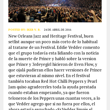
POSTED BY:
IKER V. R.
24 DE ABRIL DE 2016
New Orleans Jazz and Heritage Festival, buen
setlist aunque un poco más corto de lo habitual
al tratarse de un Festival. Eddie Vedder comento
que el grupo todavía esta lidiando con la noticia
de la muerte de Prince y habló sobre la version
que Prince y 3rdeyegirl hicieron de Even Flow, y
que ojalá pudieran ellos hacer versiones de Prince
que estuvieran al mismo nivel. En el festival
también tocaban Red Hot Chilli Peppers y Pearl
Jam quiso agradecerles toda la ayuda prestada
cuando estaban empezando, ya que fueron
teloneros de los Peppers unas cuantas veces, a lo
que Vedder agrego que si no fuera por ellos, el
ahora estaría escuchado «Sr.Vedder limpie el