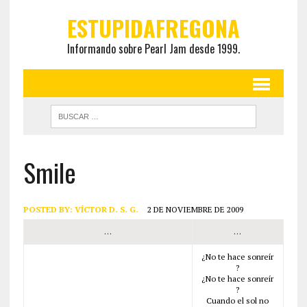
ESTUPIDAFREGONA
Informando sobre Pearl Jam desde 1999.
Smile
POSTED BY:
VÍCTOR D. S. G.
2 DE NOVIEMBRE DE 2009
…
…
¿No te hace sonreír
?
¿No te hace sonreír
?
Cuando el sol no