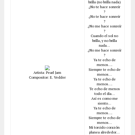
brilla (no brilla nada)
¿No te hace sonreír
?
¿No te hace sonreír
?
¿No me hace sonreír
?
Cuando el sol no
brilla, y no brilla
nada…
¿No me hace sonreír
?
Ya te echo de
menos….
Siempre te echo de
Artista: Pearl Jam
menos…
Compositor: E. Vedder
Ya te echo de
menos….
Te echo de menos
todo el día…
Así es como me
siento…
Ya te echo de
menos….
Siempre te echo de
menos…
Mi torcido corazón
planea alrededor…